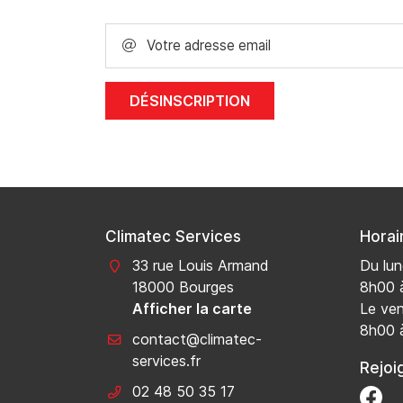
Recopier le code ci-contre

Votre adresse email

Rafraîchir le captcha

En cochant cette case, vous consentez à recevoir nos propositions
DÉSINSCRIPTION
commerciales à l'adresse email indiqué ci-dessus. Vous pouvez vous 
à tout moment en utilisant
le formulaire de désinscription
.
INSCRIPTION
Climatec Services
Horai
33 rue Louis Armand
Du lun
18000 Bourges
8h00 
Afficher la carte
Le ven
8h00 
Rejoi
02 48 50 35 17