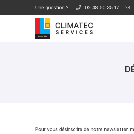
Une question ?
02 48 50 35 17
33 rue Louis Armand
18000 Bourges
02 48 50 35 17
D
Adresse email de réception

Pour vous désinscrire de notre newsletter, m