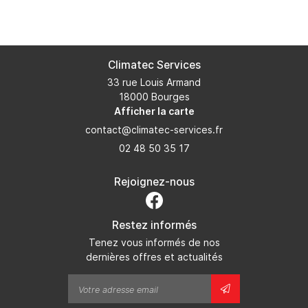
02 48 50 35 
CHAUFFAGE
ION – POMPES À CHALEUR
Climatec Services
En cochant cette case, vous consentez à recevoir nos propositions
commerciales à l'adresse email indiqué ci-dessus. Vous pouvez vous
SALLE DE BAIN
33 rue Louis Armand
désinscrire à tout moment en utilisant
le formulaire de désinscription
.
Rejoignez-nou
18000 Bourges
RÉALISATIONS
Afficher la carte
INSCRIPTION
AVIS
02 48 50 35 17
Restez infor
ACTUALITÉS
Rejoignez-nous
INSCRIPTION NEWS
CONTACT
Restez informés
Tenez vous informés de nos
dernières offres et actualités