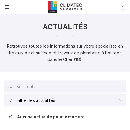


33 rue Louis Armand
18000 Bourges
ACTUALITÉS
02 48 50 35 17
Retrouvez toutes les informations sur votre spécialiste en
travaux de chauffage
et travaux de plomberie à Bourges
dans le Cher (18).
Voir tout

Adresse email de réception

Filtrer les actualités

Recopier le code ci-contre

Une question
ACCUEIL
Aucune actualité pour le moment.

Rafraîchir le captcha

PLOMBERIE