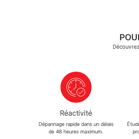
POU
Découvrez 
ion
Réactivité
tement du
Dépannage rapide dans un délais
Étude
r demande.
de 48 heures maximum.
pr