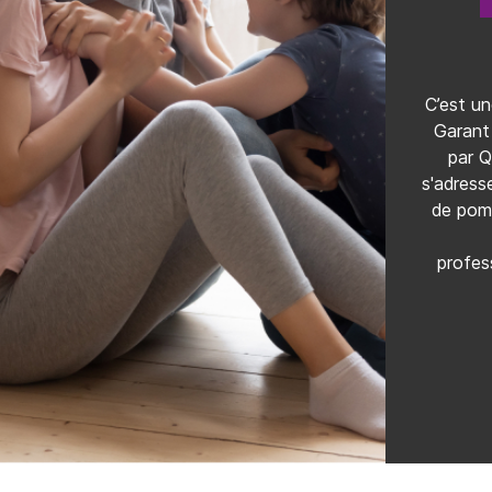
Qualibat
 gaz
C’est une association loi 1901 qui
C’est u
 de
délivre des labels de qualité à des
Garant 
tion
professionnels du secteur de la
par Q
é et
construction. Ces labels ont pour
s'adress
 des
objectif de valoriser les compétences
de pomp
ion,
et l’excellence des savoir-faire des
entreprises et artisans.
profess