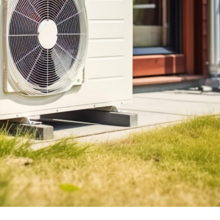
Qualibat
nformité gaz
C’est une association loi 1901 qui
stallation de
délivre des labels de qualité à des
glementation
professionnels du secteur de la
sa sécurité et
construction. Ces labels ont pour
 fois que des
objectif de valoriser les compétences
’installation,
et l’excellence des savoir-faire des
nature.
entreprises et artisans.