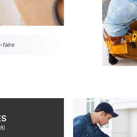
-faire
ES
18)