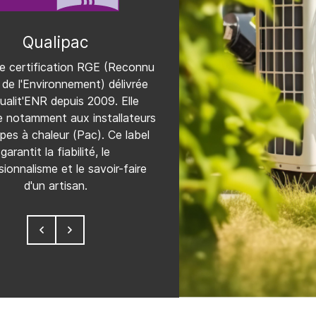
Qualigaz
Qualipac
C’est un certificat de co
ne certification RGE (Reconnu
qui garantit que votre in
de l'Environnement) délivrée
gaz est conforme à la ré
ualit'ENR depuis 2009. Elle
en vigueur. Il atteste de 
e notamment aux installateurs
doit être établi à chaque
es à chaleur (Pac). Ce label
travaux sont réalisés sur l
garantit la fiabilité, le
quelle qu’en soit la 
ionnalisme et le savoir-faire
d'un artisan.