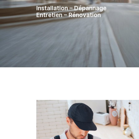
Recopier le code ci-contre

Installation – Dépannage
Entretien – Rénovation
Rafraîchir le captcha

En cochant cette case, vous consentez à recevoir nos propositions
commerciales à l'adresse email indiqué ci-dessus. Vous pouvez vous 
à tout moment en utilisant
le formulaire de désinscription
.
INSCRIPTION