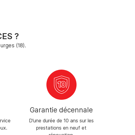
ES ?
urges (18).
Garantie décennale
Ad
rvice
D’une durée de 10 ans sur les
Prise en c
eux.
prestations en neuf et
besoi