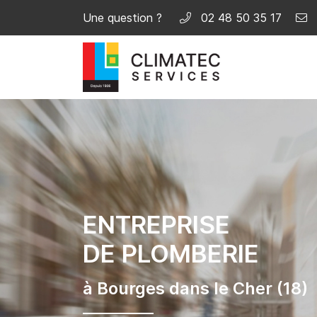
Une question ?
02 48 50 35 17
33 rue Louis Armand
18000 Bourges
02 48 50 35 17
ENTREPRISE
DE PLOMBERIE
Adresse email de réception

à Bourges dans le Cher (18)