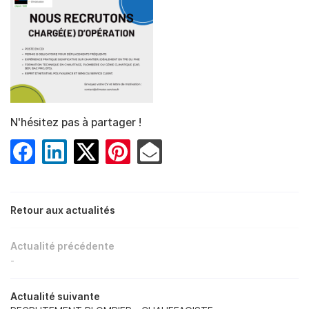
ION – POMPES À CHALEUR
SALLE DE BAIN
Rejoignez-nou
RÉALISATIONS
AVIS
N'hésitez pas à partager !
Restez infor
ACTUALITÉS
INSCRIPTION NEWS
CONTACT
Retour aux actualités
Actualité précédente
-
Actualité suivante