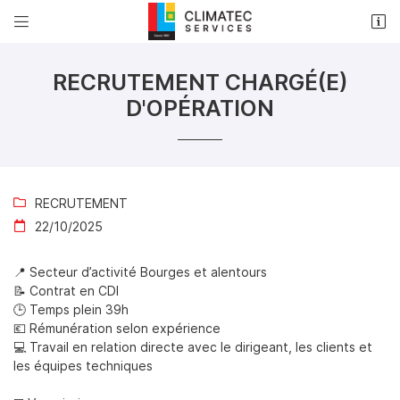


33 rue Louis Armand
18000 Bourges
RECRUTEMENT CHARGÉ(E)
02 48 50 35 17
D'OPÉRATION
RECRUTEMENT

22/10/2025

📍
Secteur d’activité Bourges et alentours
Adresse email de réception

📝
Contrat en CDI
🕒
Temps plein 39h
Recopier le code ci-contre

💶
Rémunération selon expérience
💻
Travail en relation directe avec le dirigeant, les clients et
Rafraîchir le captcha

les équipes techniques