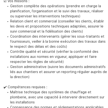
☑️ Vos missions :
Gestion complète des opérations (prendre en charge la
planification, l’organisation et le suivi des travaux, réaliser
ou superviser les interventions techniques)
Relation client et commercial (conseiller les clients, établir
En cochant cette case, vous consentez à recevoir nos propositions
commerciales à l'adresse email indiqué ci-dessus. Vous pouvez vous
les devis et propositions techniques adaptées, assurer le
désinscrire à tout moment en utilisant
le formulaire de désinscription
.
suivi commercial et la fidélisation des clients)
Coordination des intervenants (gérer les sous-traitants et
INSCRIPTION
fournisseurs, veiller à la bonne exécution des travaux dans
le respect des délais et des coûts)
Contrôle qualité et sécurité (vérifier la conformité des
installations aux normes en vigueur, appliquer et faire
respecter les règles de sécurité)
Gestion administrative (suivre les documents administratifs
liés aux chantiers et assurer un reporting régulier auprès de
la direction)
✔️
Compétences requises :
Maîtrise technique des systèmes de chauffage et
plomberie, avec une capacité à intervenir directement sur
les installations
Connaissance des normes et réglementations applicables