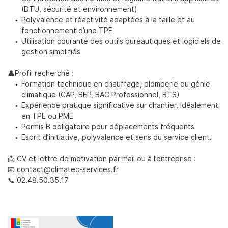
(DTU, sécurité et environnement)
Polyvalence et réactivité adaptées à la taille et au
fonctionnement d’une TPE
Utilisation courante des outils bureautiques et logiciels de
gestion simplifiés
👤
Profil recherché :
Formation technique en chauffage, plomberie ou génie
climatique (CAP, BEP, BAC Professionnel, BTS)
Expérience pratique significative sur chantier, idéalement
en TPE ou PME
Permis B obligatoire pour déplacements fréquents
Esprit d’initiative, polyvalence et sens du service client.
📩
CV et lettre de motivation par mail ou à l’entreprise :
📧
contact@climatec-services.fr
Une question
📞
02.48.50.35.17
ACCUEIL
PLOMBERIE
02 48 50 35 
CHAUFFAGE