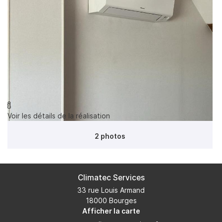
ION – POMPES À CHALEUR
SALLE DE BAIN
Rejoignez-nou
RÉALISATIONS
AVIS
Restez infor
ACTUALITÉS

Voir les détails de la réalisation
INSCRIPTION NEWS
CONTACT
2 photos
Climatec Services
33 rue Louis Armand
18000 Bourges
Afficher la carte