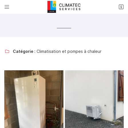


33 rue Louis Armand
18000 Bourges
02 48 50 35 17
Catégorie :
Climatisation et pompes à chaleur

Adresse email de réception

Recopier le code ci-contre

Rafraîchir le captcha
