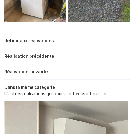
En cochant cette case, vous consentez à recevoir nos propositions
commerciales à l'adresse email indiqué ci-dessus. Vous pouvez vous
désinscrire à tout moment en utilisant
le formulaire de désinscription
.
Retour aux réalisations
INSCRIPTION
Réalisation précédente
Réalisation suivante
Dans la même catégorie
D'autres réalisations qui pourraient vous intéresser
Une question
ACCUEIL
PLOMBERIE
02 48 50 35 
CHAUFFAGE