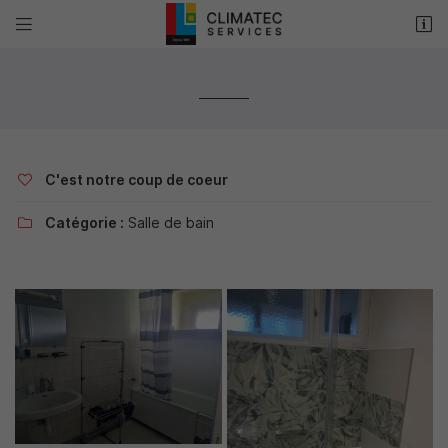


33 rue Louis Armand
18000 Bourges
02 48 50 35 17
C'est notre coup de coeur

Catégorie :
Salle de bain

Adresse email de réception

Recopier le code ci-contre

Rafraîchir le captcha
