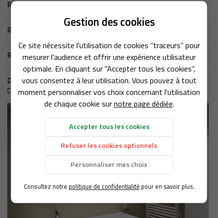
Retour aux réalisations
Gestion des cookies
Une question
ACCUEIL
Réalisation précédente
Ce site nécessite l'utilisation de cookies "traceurs" pour
PLOMBERIE
Réalisation suivante
mesurer l'audience et offrir une expérience utilisateur
02 48 50 35 
optimale. En cliquant sur "Accepter tous les cookies",
CHAUFFAGE
vous consentez à leur utilisation. Vous pouvez à tout
Dans la même catégorie
moment personnaliser vos choix concernant l'utilisation
D'autres réalisations qui pourraient vous intéresser
ION – POMPES À CHALEUR
de chaque cookie sur
notre page dédiée
.
SALLE DE BAIN
Rejoignez-nou
Accepter tous les cookies
RÉALISATIONS
Refuser les cookies optionnels
AVIS
Personnaliser mes choix
Restez infor
ACTUALITÉS
Consultez notre
politique de confidentialité
pour en savoir plus.
INSCRIPTION NEWS
CONTACT