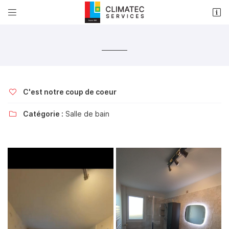


33 rue Louis Armand
18000 Bourges
02 48 50 35 17
C'est notre coup de coeur

Catégorie :
Salle de bain

Adresse email de réception

Recopier le code ci-contre

Rafraîchir le captcha
