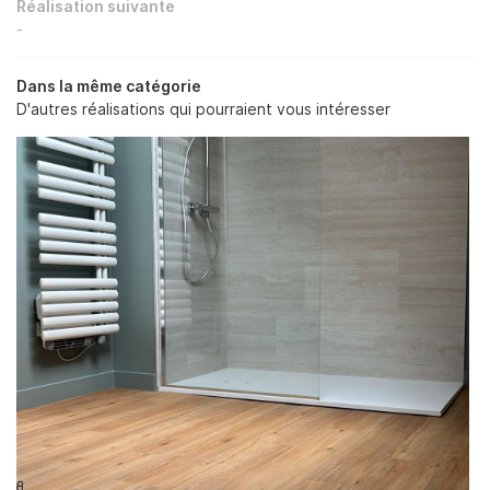
Une question
Réalisation suivante
ACCUEIL
-
PLOMBERIE
Dans la même catégorie
02 48 50 35 
D'autres réalisations qui pourraient vous intéresser
CHAUFFAGE
ION – POMPES À CHALEUR
SALLE DE BAIN
Rejoignez-nou
RÉALISATIONS
AVIS
Restez infor
ACTUALITÉS
INSCRIPTION NEWS
CONTACT
