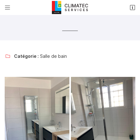


33 rue Louis Armand
18000 Bourges
02 48 50 35 17
Catégorie :
Salle de bain

Adresse email de réception

Recopier le code ci-contre

Rafraîchir le captcha
