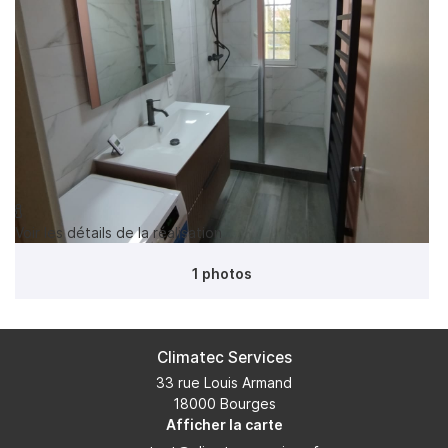
ION – POMPES À CHALEUR
SALLE DE BAIN
Rejoignez-nou
RÉALISATIONS
AVIS
Restez infor
ACTUALITÉS

Voir les détails de la réalisation
INSCRIPTION NEWS
CONTACT
1 photos
Climatec Services
33 rue Louis Armand
18000 Bourges
Afficher la carte