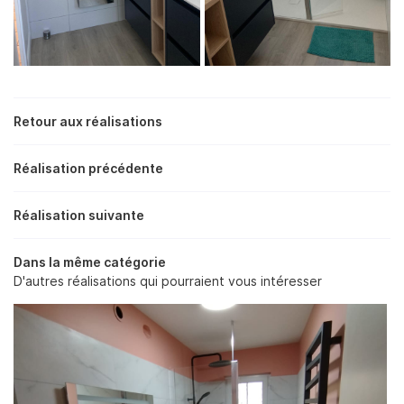
En cochant cette case, vous consentez à recevoir nos propositions
commerciales à l'adresse email indiqué ci-dessus. Vous pouvez vous
désinscrire à tout moment en utilisant
le formulaire de désinscription
.
Retour aux réalisations
INSCRIPTION
Réalisation précédente
Réalisation suivante
Dans la même catégorie
D'autres réalisations qui pourraient vous intéresser
Une question
ACCUEIL
PLOMBERIE
02 48 50 35 
CHAUFFAGE